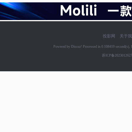
投影网
关于我
Powered by Discuz! Processed in 0.108419 second(s)
苏ICP备202301262